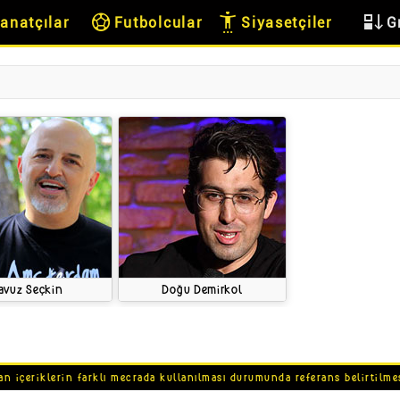
sports_soccer
settings_accessibility
flex_direction
anatçılar
Futbolcular
Siyasetçiler
G
avuz Seçkin
Doğu Demirkol
an içeriklerin farklı mecrada kullanılması durumunda referans belirtilme