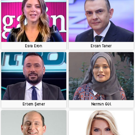
Esra Eron
Ercan Taner
Ertem Şener
Nermin Gül