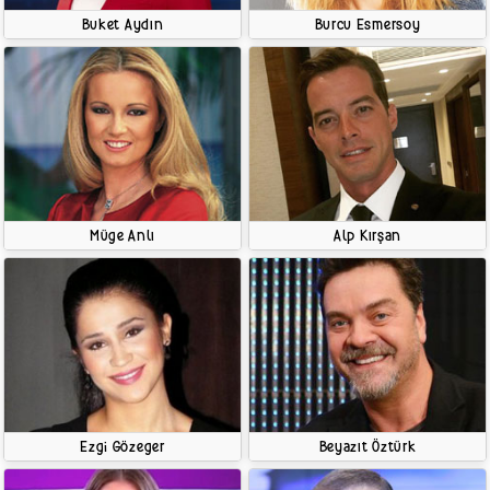
Buket Aydın
Burcu Esmersoy
Müge Anlı
Alp Kırşan
Ezgi Gözeger
Beyazıt Öztürk