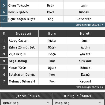
5
Okay Yokuşlu
Balık
İzmir
6
Selçuk Şahin
Kova
Tunceli
7
Oğuz Kağan Güçte..
Koç
Gaziantep
tamamını görüntüle >>
#
Siyasetçi
Burç
Nereli
1
Alpay Özalan
İkizler
İzmir
2
Zehra Zümrüt Sel..
Oğlak
Aydın
3
Ziya Selçuk
Boğa
Ankara
4
Beşir Atalay
Koç
Kırıkkale
5
Yaşar Tüzün
Oğlak
Bilecik
6
Selahattin Demir..
Koç
Elazığ
7
Mehmet Özhaseki
Koç
Kayseri
tamamını görüntüle >>
O Şehrin Ünlüleri
O Burçun Ünlüleri