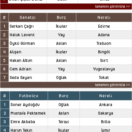
tamamını görüntüle >>
#
Sanatçı
Burç
Nereli
1
Serkan Çağrı
İkizler
Edirne
2
Haluk Levent
Yay
Adana
3
Öykü Gürman
Aslan
Trabzon
4
Alişan
İkizler
Bingöl
5
Hakan Altun
Aslan
Siirt
6
Cem Adrian
Yay
Yugoslavya
7
Seda Sayan
Oğlak
Tokat
tamamını görüntüle >>
#
Futbolcu
Burç
Nereli
1
Soner Aydoğdu
Oğlak
Ankara
2
Mustafa Pektemek
Aslan
Sakarya
3
Emre Akbaba
Terazi
Bitlis
4
Harun Tekin
İkizler
İzmir