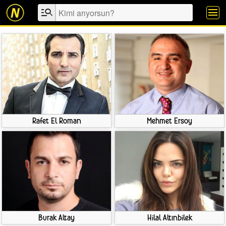
manage_search
menu
Rafet El Roman
Mehmet Ersoy
Burak Altay
Hilal Altınbilek