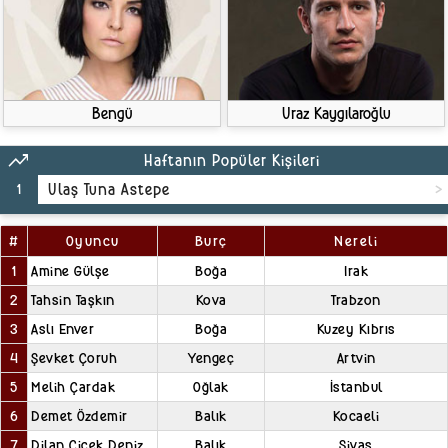
Bengü
Uraz Kaygılaroğlu
trending_up
Haftanın Popüler Kişileri
1
Ulaş Tuna Astepe
#
Oyuncu
Burç
Nereli
1
Amine Gülşe
Boğa
Irak
2
Tahsin Taşkın
Kova
Trabzon
3
Aslı Enver
Boğa
Kuzey Kıbrıs
4
Şevket Çoruh
Yengeç
Artvin
5
Melih Çardak
Oğlak
İstanbul
6
Demet Özdemir
Balık
Kocaeli
7
Dilan Çiçek Deniz
Balık
Sivas