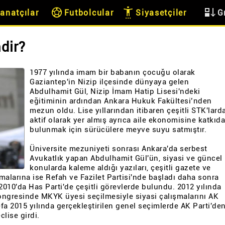
sports_soccer
settings_accessibility
flex_direction
anatçılar
Futbolcular
Siyasetçiler
G
dir?
1977 yılında imam bir babanın çocuğu olarak
Gaziantep'in Nizip ilçesinde dünyaya gelen
Abdulhamit Gül, Nizip İmam Hatip Lisesi'ndeki
eğitiminin ardından Ankara Hukuk Fakültesi’nden
mezun oldu. Lise yıllarından itibaren çeşitli STK'lard
aktif olarak yer almış ayrıca aile ekonomisine katkıda
bulunmak için sürücülere meyve suyu satmıştır.
Üniversite mezuniyeti sonrası Ankara'da serbest
Avukatlık yapan Abdulhamit Gül'ün, siyasi ve güncel
konularda kaleme aldığı yazıları, çeşitli gazete ve
şmalarına ise Refah ve Fazilet Partisi'nde başladı daha sonra
 2010'da Has Parti'de çeşitli görevlerde bulundu. 2012 yılında
Kongresinde MKYK üyesi seçilmesiyle siyasi çalışmalarını AK
efa 2015 yılında gerçekleştirilen genel seçimlerde AK Parti'de
clise girdi.