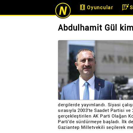
theaters
lyrics
Oyuncular
S
Abdulhamit Gül kim
dergilerde yayımlandı. Siyasi çalı
sırasıyla 2003'te Saadet Partisi ve
gerçekleştirilen AK Parti Olağan 
Parti'de sürdürmeye başladı. İlk d
Gaziantep Milletvekili seçilerek me