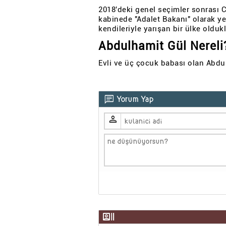
2018'deki genel seçimler sonrası
kabinede "Adalet Bakanı" olarak ye
kendileriyle yarışan bir ülke oldukl
Abdulhamit Gül Nereli
Evli ve üç çocuk babası olan Abdu
chat
Yorum Yap
person
recent_actors