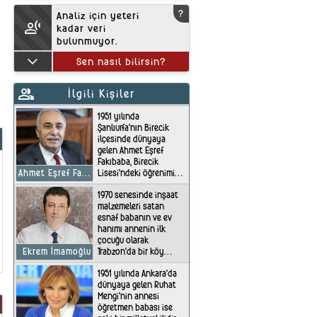
?
Analiz için yeteri
transcribe
kadar veri
bulunmuyor.
keyboard_arrow_down
Sen nasıl bilirsin?
group
İlgili Kişiler
1951 yılında
Şanlıurfa'nın Birecik
ilçesinde dünyaya
gelen Ahmet Eşref
Fakıbaba, Birecik
Lisesi'ndeki öğrenimini
Ahmet Eşref Fakıbaba
tamamladıktan sonra
1970 senesinde inşaat
Erzurum'da bulunan
malzemeleri satan
Atatürk Üniversitesi Tıp
esnaf babanın ve ev
Fakültesi'nden mezun
hanımı annenin ilk
oldu. Öğrenimini
çocuğu olarak
bitirdikten sonra
Trabzon'da bir köy
Ekrem İmamoğlu
1982'de İstanbul Taksim
evinde dünyaya gelen
İlkyardım
1951 yılında Ankara'da
Ekrem İmamoğlu, lise
Hastanesi'nde
dünyaya gelen Ruhat
eğitimini Ortahisar
çalışmaya başlamış
Mengi'nin annesi
ilçesindeki Trabzon
aynı sene içerisinde..
öğretmen babası ise
Lisesi'nde tamamladı.