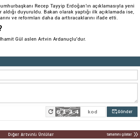
 Cumhurbaşkanı Recep Tayyip Erdoğan'ın açıklamasıyla yeni
r aldığı duyuruldu. Bakan olarak yaptığı ilk açıklamada ise,
arını ve reformları daha da arttıracaklarını ifade etti.
?
lhamit Gül aslen Artvin Ardanuçlu'dur.
refresh
outgoing_mail
Gönder
double_arrow
Diğer Artvinli Ünlüler
tamamını göster