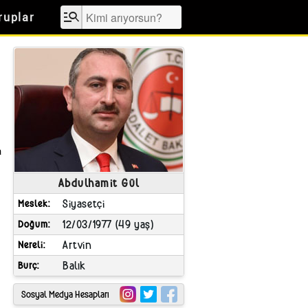
manage_search
ruplar
a
Abdulhamit Gül
Siyasetçi
Meslek
12/03/1977 (49 yaş)
Doğum
Artvin
Nereli
Balık
Burç
n
Sosyal Medya Hesapları