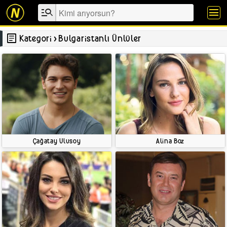
manage_search
menu
article
Kategori
›
Bulgaristanlı Ünlüler
Çağatay Ulusoy
Alina Boz