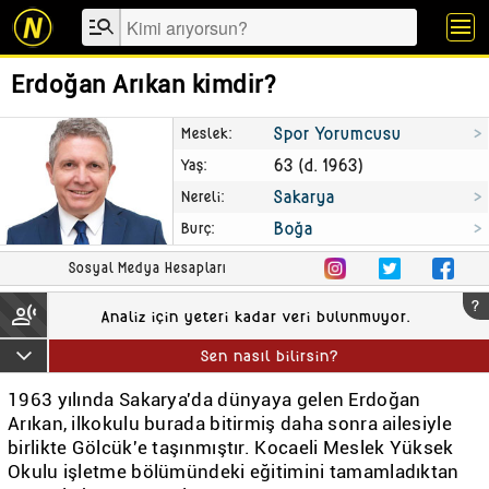
manage_search
menu
Erdoğan Arıkan kimdir?
Spor Yorumcusu
Meslek
63 (d. 1963)
Yaş
Sakarya
Nereli
Boğa
Burç
Sosyal Medya Hesapları
?
transcribe
Analiz için yeteri kadar veri bulunmuyor.
keyboard_arrow_down
Sen nasıl bilirsin?
1963 yılında Sakarya'da dünyaya gelen Erdoğan
Arıkan, ilkokulu burada bitirmiş daha sonra ailesiyle
birlikte Gölcük'e taşınmıştır. Kocaeli Meslek Yüksek
Okulu işletme bölümündeki eğitimini tamamladıktan