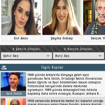
Elif Aksu
Şeyma Subaşı
Selçuk 
O Şehrin Ünlüleri
O Burçun Ünlüleri
group
İlgili Kişiler
1968 yılında Ankara'da dünyaya gelen spor
yorumcusu Tarık Üstün, Ortadoğu Teknik Üniversitesi
Beden Eğitimi ve Spor bölümünden mezun olmuştur.
Futbolculuk kariyerinde defans mevkinde
oynamıştır. 1989 yılında Ankaragücü'nde futbola
başlamış daha sonra sırasıyla, Rizespor, Ankara BB,
Tarık Üstün
Keçiörengücü, Şekerspor ve Karamanspo..
1948 senesinde Ankara'da memur bir babanın çocuğu
olarak dünyaya gelen Erman Toroğlu, Ankara Atatürk