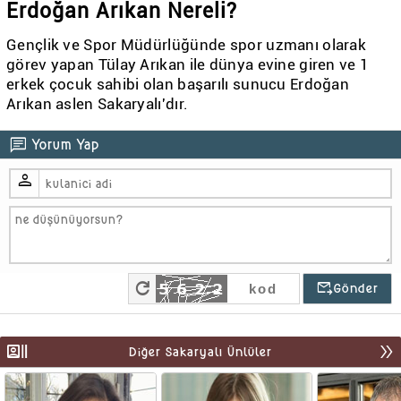
Erdoğan Arıkan Nereli?
Gençlik ve Spor Müdürlüğünde spor uzmanı olarak
görev yapan Tülay Arıkan ile dünya evine giren ve 1
erkek çocuk sahibi olan başarılı sunucu Erdoğan
Arıkan aslen Sakaryalı'dır.
chat
Yorum Yap
person
refresh
outgoing_mail
Gönder
recent_actors
double_arrow
Diğer Sakaryalı Ünlüler