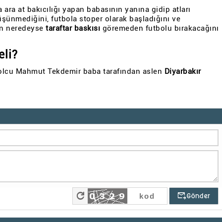
 ara at bakıcılığı yapan babasının yanına gidip atları
şünmediğini, futbola stoper olarak başladığını ve
çin neredeyse
taraftar baskısı
göremeden futbolu bırakacağını
li?
tbolcu Mahmut Tekdemir baba tarafından aslen
Diyarbakır
refresh
outgoing_mail
Gönder