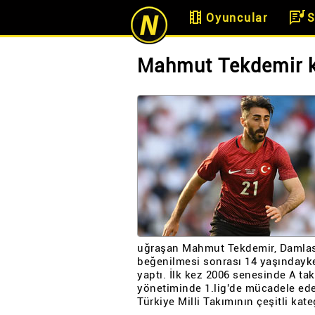
theaters
lyrics
Oyuncular
S
Mahmut Tekdemir k
uğraşan Mahmut Tekdemir, Damlas
beğenilmesi sonrası 14 yaşınday
yaptı. İlk kez 2006 senesinde A t
yönetiminde 1.lig'de mücadele ede
Türkiye Milli Takımının çeşitli kat