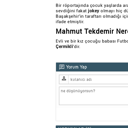
Bir röportajında çocuk yaşlarda ara
sevdiğini fakat
jokey
olmayı hiç dü
Başakşehir'in taraftarı olmadığı i
ifade etmiştir.
Mahmut Tekdemir Nere
Evli ve bir kız çocuğu babası Fu
Çermikli
'dir.
chat
Yorum Yap
person