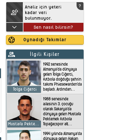
?
Analiz için yeteri
transcribe
kadar veri
bulunmuyor.
keyboard_arrow_down
Sen nasıl bilirsin?
sports_soccer
Oynadığı Takımlar
group
İlgili Kişiler
1992 senesinde
Almanya'da dünyaya
gelen Tolga Ciğerci,
futbola doğduğu şehrin
takımı Phiesewarden'da
başladı. Ardından
Tolga Ciğerci
sırasıyla Armina Vöhrum
1988 senesinde
ve Wolfsburg
ailesinin 3. çocuğu
takımlarının
olarak Sakarya'da
altyapısında forma
dünyaya gelen Mustafa
giydi. Liseyi
Pektemek futbola
tamamladıktan sonra
Topağaçspor alt
Mustafa Pektemek
ticari meslek eğitimi
yapısında başladı. Bir
aldı. Kendisinden 3 yaş
1994 yılında Almanya'da
dönem futbol'un yanı
küçük kardeşi Tolcay
dünyaya gelen Hakan
sıra voleybol da
Cigerci de kendisi gibi