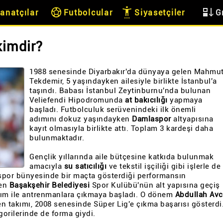
sports_soccer
settings_accessibility
flex_direction
anatçılar
Futbolcular
Siyasetçiler
G
imdir?
1988 senesinde Diyarbakır'da dünyaya gelen Mahmu
Tekdemir, 5 yaşındayken ailesiyle birlikte İstanbul'a
taşındı. Babası İstanbul Zeytinburnu'nda bulunan
Veliefendi Hipodromunda
at bakıcılığı
yapmaya
başladı. Futbolculuk serüvenindeki ilk önemli
adımını dokuz yaşındayken
Damlaspor
altyapısına
kayıt olmasıyla birlikte attı. Toplam 3 kardeşi daha
bulunmaktadır.
Gençlik yıllarında aile bütçesine katkıda bulunmak
amacıyla
su satıcılığı
ve tekstil işçiliği gibi işlerle de
por bünyesinde bir maçta gösterdiği performansın
ken
Başakşehir Belediyesi
Spor Kulübü'nün alt yapısına geçiş
akım ile antrenmanlara çıkmaya başladı. O dönem
Abdullah Avc
n takımı, 2008 senesinde Süper Lig'e çıkma başarısı gösterdi
egorilerinde de forma giydi.