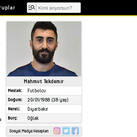
manage_search
ruplar
t
Mahmut Tekdemir
Futbolcu
Meslek
20/01/1988 (38 yaş)
Doğum
Diyarbakır
Nereli
Oğlak
Burç
ı
.
Sosyal Medya Hesapları