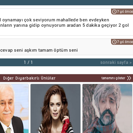
schedule
7 yıl önce
bol oynamayı çok seviyorum mahallede ben evdeyken
nların yanına gidip oynuyorum aradan 5 dakika geçiyor 2 gol
schedule
7 yıl önce
 cevap seni aşkım tamam öptüm seni
1
/
1
sonraki sayfa >
double_arrow
Diğer Diyarbakırlı Ünlüler
tamamını göster