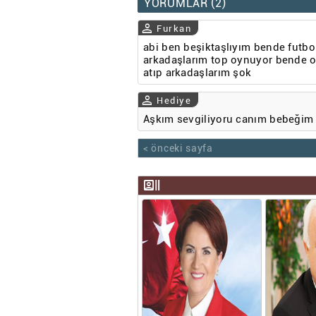
YORUMLAR (2)
person
Furkan
abi ben beşiktaşlıyım bende fut
arkadaşlarım top oynuyor bende o
atıp arkadaşlarım şok
person
Hediye
Aşkım sevgiliyoru canım bebeğim
< önceki sayfa
recent_actors