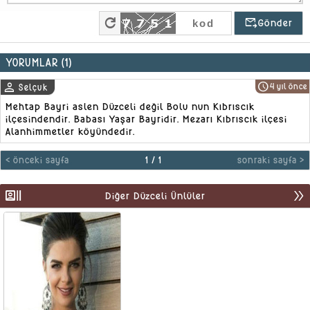
refresh
outgoing_mail
Gönder
YORUMLAR (1)
person
schedule
4 yıl önce
Selçuk
Mehtap Bayri aslen Düzceli değil Bolu nun Kıbrıscık
ilçesindendir. Babası Yaşar Bayridir. Mezarı Kıbrıscık ilçesi
Alanhimmetler köyündedir.
< önceki sayfa
1
/
1
sonraki sayfa >
recent_actors
double_arrow
Diğer Düzceli Ünlüler