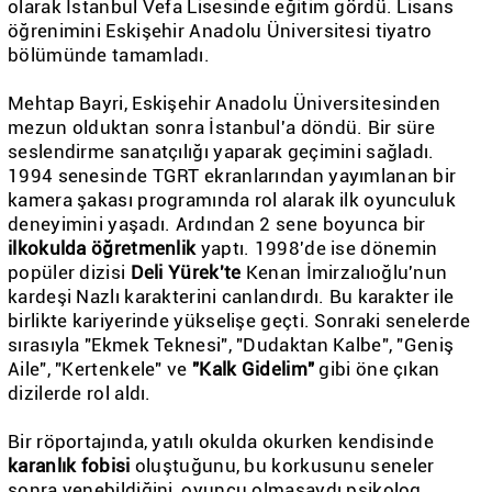
olarak İstanbul Vefa Lisesinde eğitim gördü. Lisans
öğrenimini Eskişehir Anadolu Üniversitesi tiyatro
bölümünde tamamladı.
Mehtap Bayri, Eskişehir Anadolu Üniversitesinden
mezun olduktan sonra İstanbul'a döndü. Bir süre
seslendirme sanatçılığı yaparak geçimini sağladı.
1994 senesinde TGRT ekranlarından yayımlanan bir
kamera şakası programında rol alarak ilk oyunculuk
deneyimini yaşadı. Ardından 2 sene boyunca bir
ilkokulda öğretmenlik
yaptı. 1998'de ise dönemin
popüler dizisi
Deli Yürek'te
Kenan İmirzalıoğlu'nun
kardeşi Nazlı karakterini canlandırdı. Bu karakter ile
birlikte kariyerinde yükselişe geçti. Sonraki senelerde
sırasıyla "Ekmek Teknesi", "Dudaktan Kalbe", "Geniş
Aile", "Kertenkele" ve
"Kalk Gidelim"
gibi öne çıkan
dizilerde rol aldı.
Bir röportajında, yatılı okulda okurken kendisinde
karanlık fobisi
oluştuğunu, bu korkusunu seneler
sonra yenebildiğini, oyuncu olmasaydı psikolog