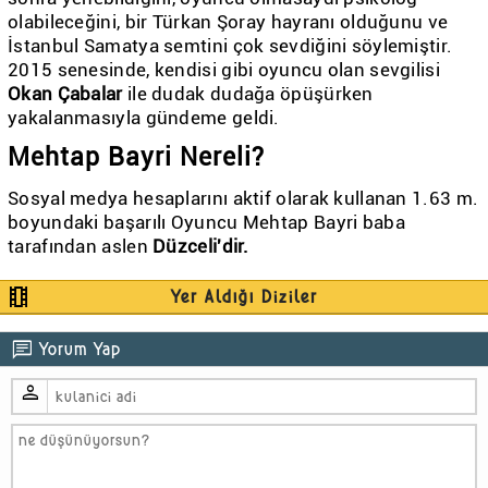
olabileceğini, bir Türkan Şoray hayranı olduğunu ve
İstanbul Samatya semtini çok sevdiğini söylemiştir.
2015 senesinde, kendisi gibi oyuncu olan sevgilisi
Okan Çabalar
ile dudak dudağa öpüşürken
yakalanmasıyla gündeme geldi.
Mehtap Bayri Nereli?
Sosyal medya hesaplarını aktif olarak kullanan 1.63 m.
boyundaki başarılı Oyuncu Mehtap Bayri baba
tarafından aslen
Düzceli'dir.
theaters
Yer Aldığı Diziler
chat
Yorum Yap
person