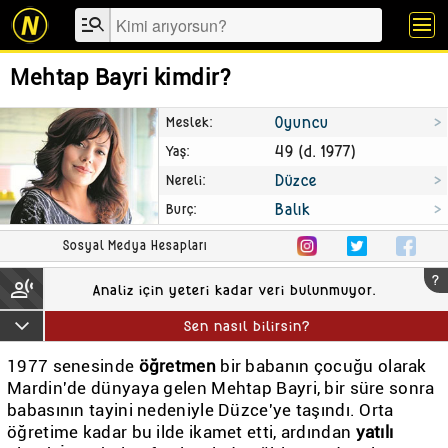
manage_search
menu
Mehtap Bayri kimdir?
Oyuncu
Meslek
49 (d. 1977)
Yaş
Düzce
Nereli
Balık
Burç
Sosyal Medya Hesapları
?
transcribe
Analiz için yeteri kadar veri bulunmuyor.
keyboard_arrow_down
Sen nasıl bilirsin?
1977 senesinde
öğretmen
bir babanın çocuğu olarak
Mardin'de dünyaya gelen Mehtap Bayri, bir süre sonra
babasının tayini nedeniyle Düzce'ye taşındı. Orta
öğretime kadar bu ilde ikamet etti, ardından
yatılı