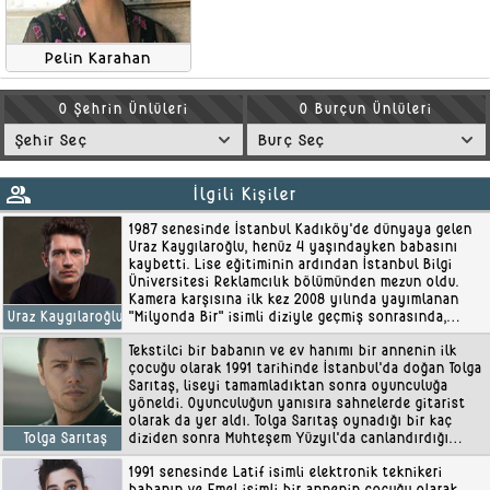
Pelin Karahan
O Şehrin Ünlüleri
O Burçun Ünlüleri
group
İlgili Kişiler
1987 senesinde İstanbul Kadıköy'de dünyaya gelen
Uraz Kaygılaroğlu, henüz 4 yaşındayken babasını
kaybetti. Lise eğitiminin ardından İstanbul Bilgi
Üniversitesi Reklamcılık bölümünden mezun oldu.
Kamera karşısına ilk kez 2008 yılında yayımlanan
"Milyonda Bir" isimli diziyle geçmiş sonrasında,
Uraz Kaygılaroğlu
2011'de "Pis Yedili", 2012'..
Tekstilci bir babanın ve ev hanımı bir annenin ilk
çocuğu olarak 1991 tarihinde İstanbul'da doğan Tolga
Sarıtaş, liseyi tamamladıktan sonra oyunculuğa
yöneldi. Oyunculuğun yanısıra sahnelerde gitarist
olarak da yer aldı. Tolga Sarıtaş oynadığı bir kaç
diziden sonra Muhteşem Yüzyıl'da canlandırdığı
Tolga Sarıtaş
Tolga Sarıtaş karak..
1991 senesinde Latif isimli elektronik teknikeri
babanın ve Emel isimli bir annenin çocuğu olarak