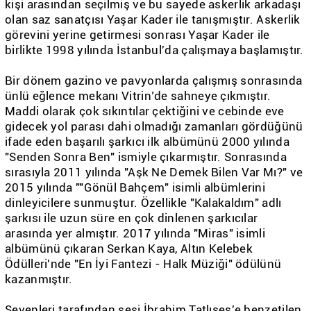
kişi arasından seçilmiş ve bu sayede askerlik arkadaşı
olan saz sanatçısı Yaşar Kader ile tanışmıştır. Askerlik
görevini yerine getirmesi sonrası Yaşar Kader ile
birlikte 1998 yılında İstanbul'da çalışmaya başlamıştır.
Bir dönem gazino ve pavyonlarda çalışmış sonrasında
ünlü eğlence mekanı Vitrin’de sahneye çıkmıştır.
Maddi olarak çok sıkıntılar çektiğini ve cebinde eve
gidecek yol parası dahi olmadığı zamanları gördüğünü
ifade eden başarılı şarkıcı ilk albümünü 2000 yılında
"Senden Sonra Ben" ismiyle çıkarmıştır. Sonrasında
sırasıyla 2011 yılında "Aşk Ne Demek Bilen Var Mı?" ve
2015 yılında ""Gönül Bahçem" isimli albümlerini
dinleyicilere sunmuştur. Özellikle "Kalakaldım" adlı
şarkısı ile uzun süre en çok dinlenen şarkıcılar
arasında yer almıştır. 2017 yılında "Miras" isimli
albümünü çıkaran Serkan Kaya, Altın Kelebek
Ödülleri'nde "En İyi Fantezi - Halk Müziği" ödülünü
kazanmıştır.
Sevenleri tarafından sesi İbrahim Tatlıses'e benzetilen