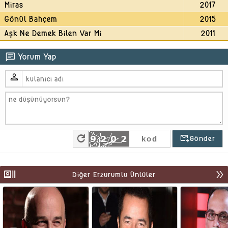
Miras
2017
Gönül Bahçem
2015
Aşk Ne Demek Bilen Var Mi
2011
chat
Yorum Yap
person
refresh
outgoing_mail
Gönder
recent_actors
double_arrow
Diğer Erzurumlu Ünlüler