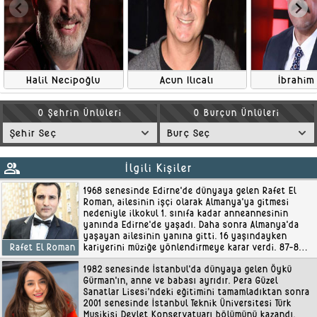
Halil Necipoğlu
Acun Ilıcalı
İbrahim
O Şehrin Ünlüleri
O Burçun Ünlüleri
group
İlgili Kişiler
1968 senesinde Edirne'de dünyaya gelen Rafet El
Roman, ailesinin işçi olarak Almanya'ya gitmesi
nedeniyle ilkokul 1. sınıfa kadar anneannesinin
yanında Edirne'de yaşadı. Daha sonra Almanya'da
yaşayan ailesinin yanına gitti. 16 yaşındayken
kariyerini müziğe yönlendirmeye karar verdi. 87-89
Rafet El Roman
yıllarında uçak bileti parasını biriktir..
1982 senesinde İstanbul'da dünyaya gelen Öykü
Gürman'ın, anne ve babası ayrıdır. Pera Güzel
Sanatlar Lisesi’ndeki eğitimini tamamladıktan sonra
2001 senesinde İstanbul Teknik Üniversitesi Türk
Musikisi Devlet Konservatuarı bölümünü kazandı.