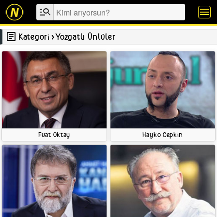
manage_search
menu
article
Kategori
›
Yozgatlı Ünlüler
Fuat Oktay
Hayko Cepkin